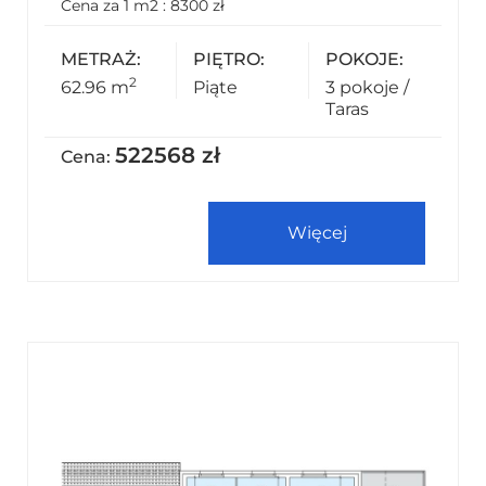
Cena za 1 m2 : 8300 zł
METRAŻ:
PIĘTRO:
POKOJE:
2
62.96 m
Piąte
3 pokoje /
Taras
522568 zł
Cena:
Więcej