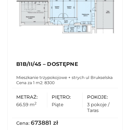
B1B/II/45 – DOSTĘPNE
Mieszkanie trzypokojowe + strych ul Brukselska
Cena za 1 m2: 8300
METRAŻ:
PIĘTRO:
POKOJE:
2
66.59 m
Piąte
3 pokoje /
Taras
673881 zł
Cena: