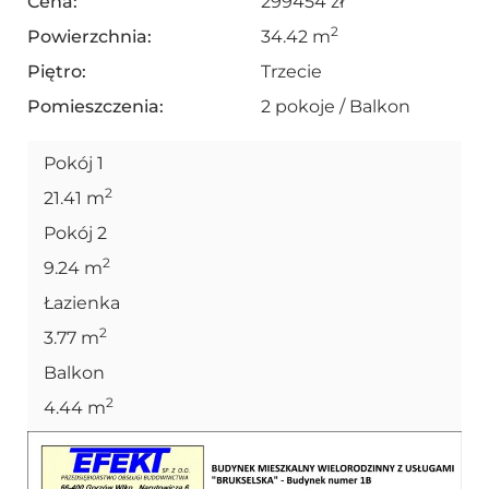
Cena:
299454 zł
2
Powierzchnia:
34.42 m
Piętro:
Trzecie
Pomieszczenia:
2 pokoje / Balkon
Pokój 1
2
21.41 m
Pokój 2
2
9.24 m
Łazienka
2
3.77 m
Balkon
2
4.44 m