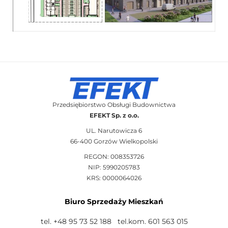
Przedsiębiorstwo Obsługi Budownictwa
EFEKT Sp. z o.o.
UL. Narutowicza 6
66-400 Gorzów Wielkopolski
REGON: 008353726
NIP: 5990205783
KRS: 0000064026
Biuro Sprzedaży Mieszkań
tel. +48 95 73 52 188 tel.kom. 601 563 015