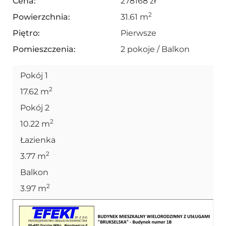
Cena:
278168 zł
2
Powierzchnia:
31.61 m
Piętro:
Pierwsze
Pomieszczenia:
2 pokoje / Balkon
Pokój 1
2
17.62 m
Pokój 2
2
10.22 m
Łazienka
2
3.77 m
Balkon
2
3.97 m