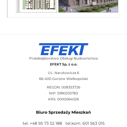
Przedsiębiorstwo Obsługi Budownictwa
EFEKT Sp. z o.o.
UL. Narutowicza 6
66-400 Gorzów Wielkopolski
REGON: 008353726
NIP: 5990205783
KRS: 0000064026
Biuro Sprzedaży Mieszkań
tel. +48 95 73 52 188 tel.kom. 601 563 015