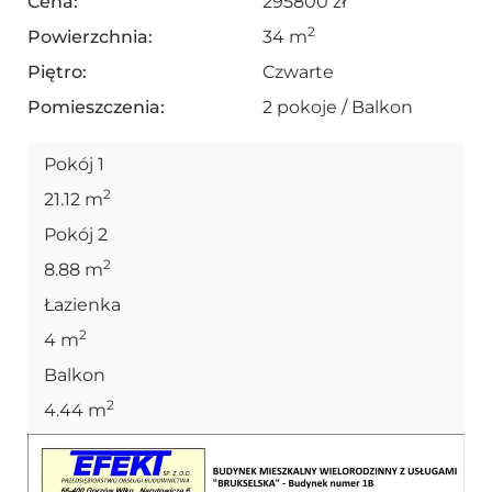
Cena:
295800 zł
2
Powierzchnia:
34 m
Piętro:
Czwarte
Pomieszczenia:
2 pokoje / Balkon
Pokój 1
2
21.12 m
Pokój 2
2
8.88 m
Łazienka
2
4 m
Balkon
2
4.44 m