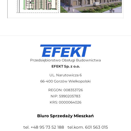
Przedsiębiorstwo Obsługi Budownictwa
EFEKT Sp. z o.o.
UL. Narutowicza 6
66-400 Gorzów Wielkopolski
REGON: 008353726
NIP: 5990205783
KRS: 0000064026
Biuro Sprzedaży Mieszkań
tel. +48 95 73 52 188 tel.kom. 601 563 015