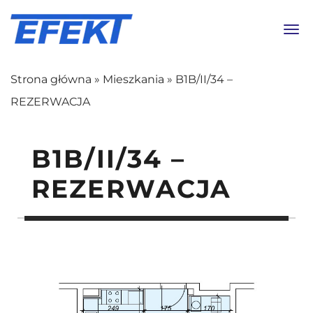
Toggl
Strona główna
»
Mieszkania
»
B1B/II/34 –
REZERWACJA
B1B/II/34 –
REZERWACJA