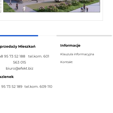
Informacje
Sprzedaży Mieszkań
Klauzula informacyjna
+48 95 73 52 188 tel.kom. 601
563 015
Kontakt
biuro@efekt.biz
azienek
8 95 73 52 189 tel.kom. 609 110