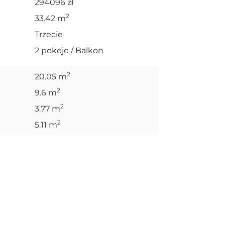
294096 zł
2
33.42 m
Trzecie
2 pokoje / Balkon
2
20.05 m
2
9.6 m
2
3.77 m
2
5.11 m