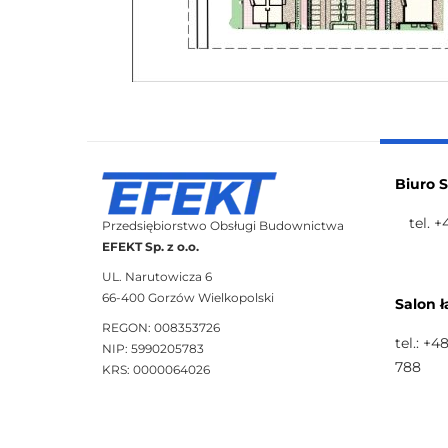
Biuro 
tel. 
Przedsiębiorstwo Obsługi Budownictwa
EFEKT Sp. z o.o.
UL. Narutowicza 6
66-400 Gorzów Wielkopolski
Salon ł
REGON: 008353726
tel.: +4
NIP: 5990205783
788
KRS: 0000064026