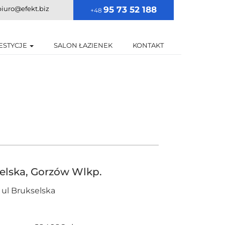
biuro@efekt.biz
95 73 52 188
+48
ESTYCJE
SALON ŁAZIENEK
KONTAKT
elska, Gorzów Wlkp.
ul Brukselska